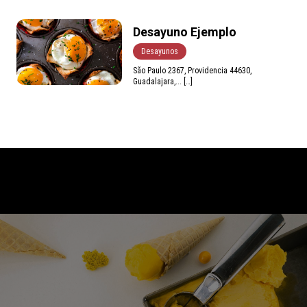
Desayuno Ejemplo
Desayunos
São Paulo 2367, Providencia 44630,
Guadalajara,... […]