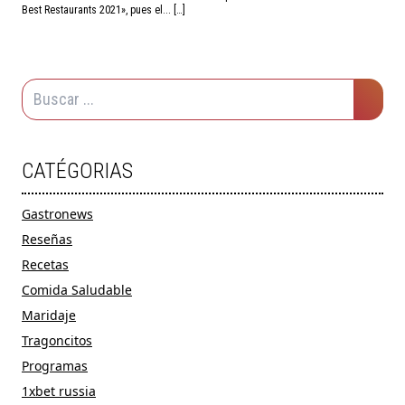
Best Restaurants 2021», pues el... […]
CATÉGORIAS
Gastronews
Reseñas
Recetas
Comida Saludable
Maridaje
Tragoncitos
Programas
1xbet russia