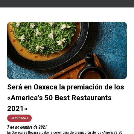
Será en Oaxaca la premiación de los
«America’s 50 Best Restaurants
2021»
Gastronews
7 de noviembre de 2021
En Oaxaca se llevará a cabo la ceremonia de premiación de los «America’s 50