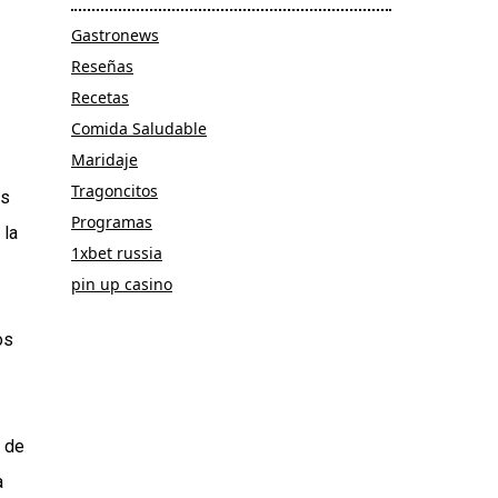
Gastronews
Reseñas
Recetas
Comida Saludable
Maridaje
Tragoncitos
ás
Programas
 la
1xbet russia
pin up casino
os
s de
a