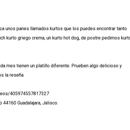
rica unos panes llamados kurtos que los puedes encontrar tanto
h kurto griego crema, un kurto hot dog, de postre pedimos kurt
da mes tienen un platillo diferente. Prueben algo delicioso y
s la reseña.
videos/405974557817327
b 44160 Guadalajara, Jalisco.