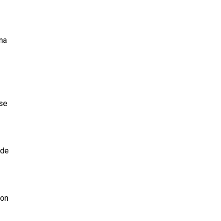
na
 se
 de
con