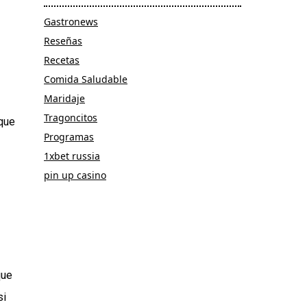
Gastronews
Reseñas
Recetas
Comida Saludable
Maridaje
Tragoncitos
 que
Programas
1xbet russia
pin up casino
que
si