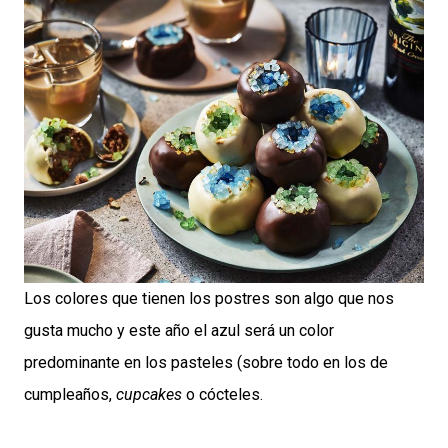
Los colores que tienen los postres son algo que nos
gusta mucho y este año el azul será un color
predominante en los pasteles (sobre todo en los de
cumpleaños,
cupcakes
o cócteles.