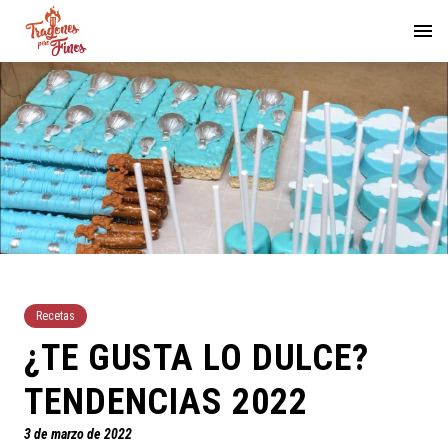
Recetas
¿TE GUSTA LO DULCE?
TENDENCIAS 2022
3 de marzo de 2022