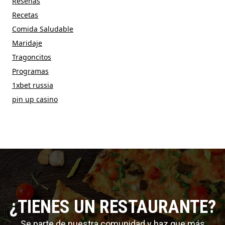
Reseñas
Recetas
Comida Saludable
Maridaje
Tragoncitos
Programas
1xbet russia
pin up casino
¿TIENES UN RESTAURANTE?
Se parte de nuestra comunidad y haz que más