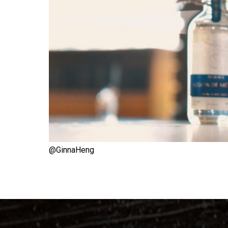
@
GinnaHeng