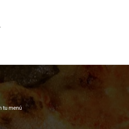
y
n tu menú