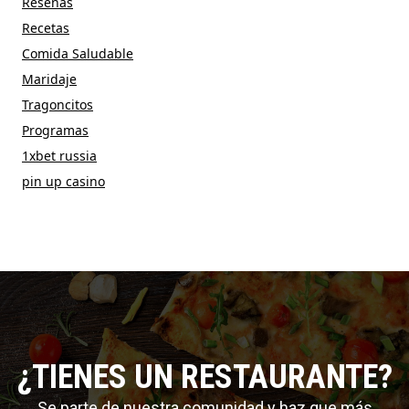
Reseñas
Recetas
Comida Saludable
Maridaje
Tragoncitos
Programas
1xbet russia
pin up casino
¿TIENES UN RESTAURANTE?
Se parte de nuestra comunidad y haz que más