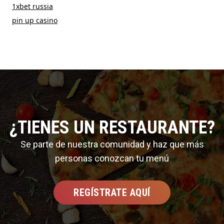
1xbet russia
pin up casino
¿TIENES UN RESTAURANTE?
Se parte de nuestra comunidad y haz que más
personas conozcan tu menú
REGÍSTRATE AQUÍ