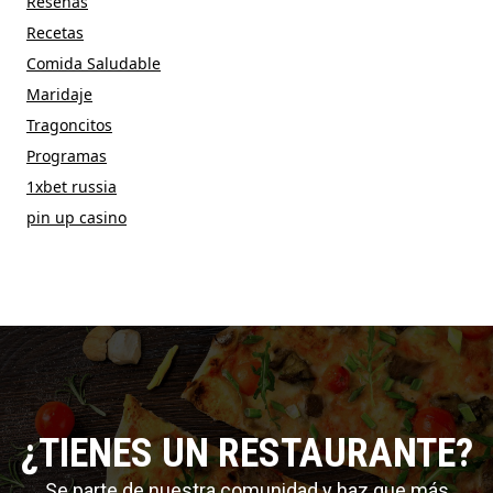
Reseñas
Recetas
Comida Saludable
Maridaje
Tragoncitos
Programas
1xbet russia
pin up casino
¿TIENES UN RESTAURANTE?
Se parte de nuestra comunidad y haz que más