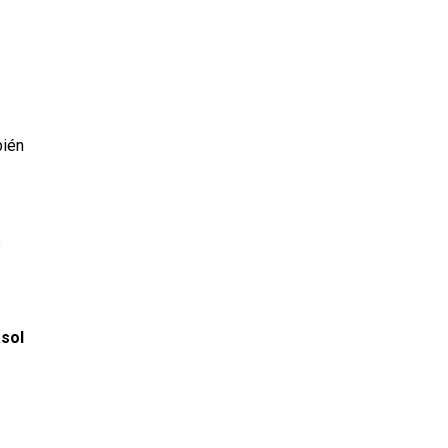
bién
s
sol