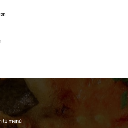
con
e
n tu menú