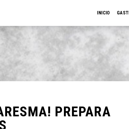
INICIO
GAST
UARESMA! PREPARA
S