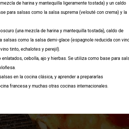
 mezcla de harina y mantequilla ligeramente tostada) y un caldo
base para salsas como la salsa suprema (velouté con crema) y la
oscuro (una mezcla de harina y mantequilla tostada), caldo de
ra salsas como la salsa demi-glace (espagnole reducida con vin
no tinto, echalotes y perejil).
enlatados, cebolla, ajo y hierbas. Se utiliza como base para sal
oloñesa.
lsas en la cocina clásica, y aprender a prepararlas
ina francesa y muchas otras cocinas internacionales.