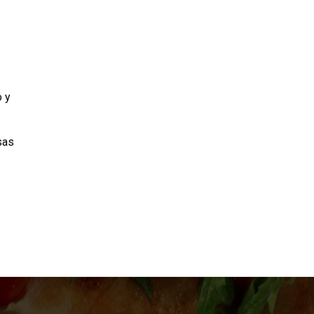
o y
sas