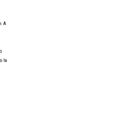
. A
o
o la