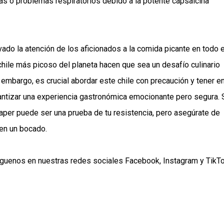
s o problemas respiratorios debido a la potente capsaicina
vado la atención de los aficionados a la comida picante en todo e
hile más picoso del planeta hacen que sea un desafío culinario
n embargo, es crucial abordar este chile con precaución y tener e
antizar una experiencia gastronómica emocionante pero segura. 
eaper puede ser una prueba de tu resistencia, pero asegúrate de
 en un bocado.
síguenos en nuestras redes sociales
Facebook
,
Instagram
y
TikT