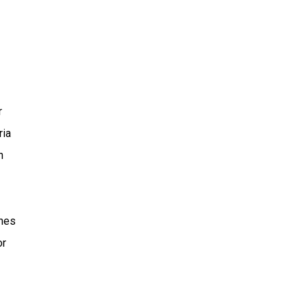
r
ria
n
ones
or