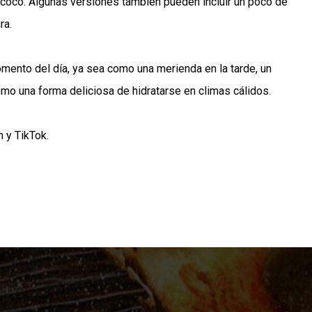
 coco. Algunas versiones también pueden incluir un poco de
ra.
omento del día, ya sea como una merienda en la tarde, un
mo una forma deliciosa de hidratarse en climas cálidos.
m
y
TikTok
.