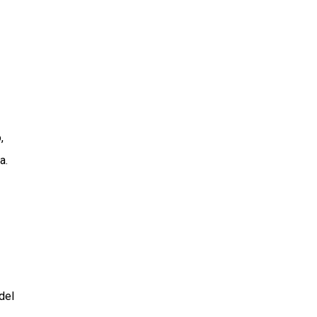
,
a.
del