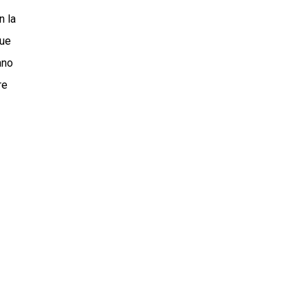
n la
que
ano
re