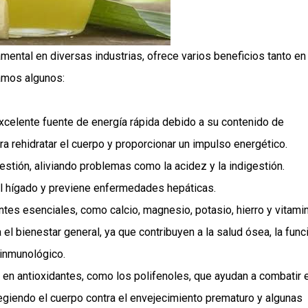
ental en diversas industrias, ofrece varios beneficios tanto en 
amos algunos:
excelente fuente de energía rápida debido a su contenido de
a rehidratar el cuerpo y proporcionar un impulso energético.
estión, aliviando problemas como la acidez y la indigestión.
l hígado y previene enfermedades hepáticas.
entes esenciales, como calcio, magnesio, potasio, hierro y vitami
el bienestar general, ya que contribuyen a la salud ósea, la func
a inmunológico.
 en antioxidantes, como los polifenoles, que ayudan a combatir e
tegiendo el cuerpo contra el envejecimiento prematuro y algunas