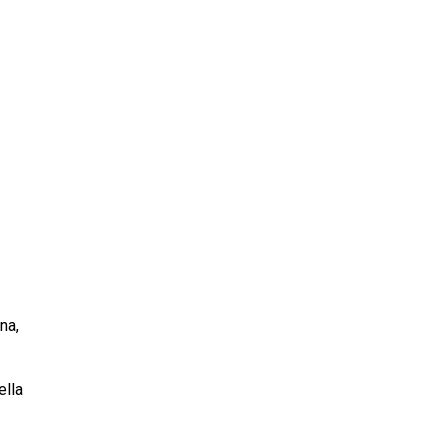
na,
ella