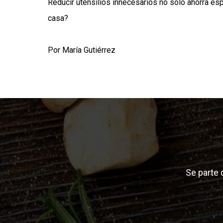
Reducir utensilios innecesarios no solo ahorra esp
casa?
Por María Gutiérrez
Se parte