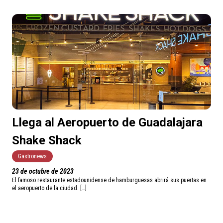
Llega al Aeropuerto de Guadalajara
Shake Shack
Gastronews
23 de octubre de 2023
El famoso restaurante estadounidense de hamburguesas abrirá sus puertas en
el aeropuerto de la ciudad. […]