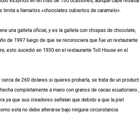
dió incluirlos en en más de 130 ocasiones, aunque cabe resalta
 limita a llamarlos «chocolates cubiertos de caramelo».
 una galleta oficial, y es la galleta con chispas de chocolate,
l año de 1997 luego de que se reconociera que fue un restaurante
tre, esto sucedió en 1930 en el restaurante Toll House en el
cerca de 260 dolares si quieres probarla, se trata de un produc
ta hecha completamente a mano con granos de cacao ecuatoriano 
 ya que sus creadores señalan que debido a que la piel
como esta no debe alterarse bajo ninguna circunstancia.