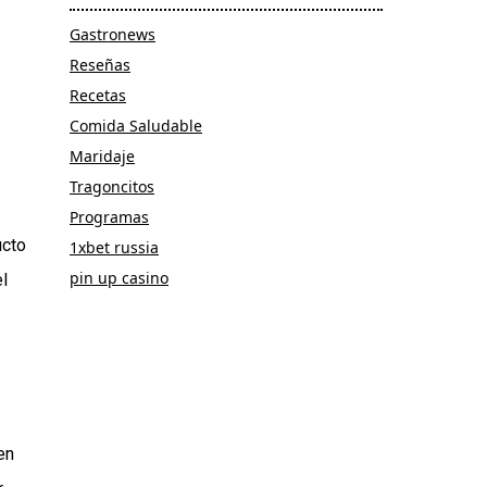
Gastronews
Reseñas
Recetas
Comida Saludable
Maridaje
Tragoncitos
Programas
ucto
1xbet russia
pin up casino
l
en