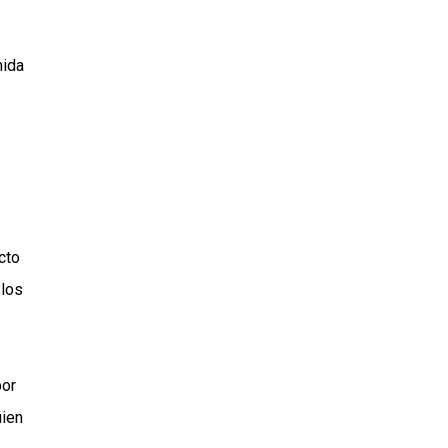
mida
cto
 los
por
uien