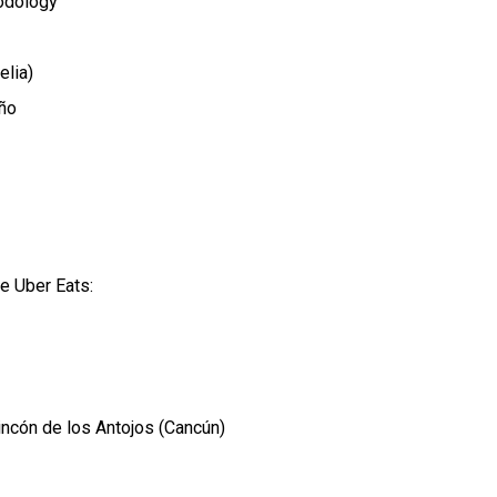
oodology
elia)
oño
e Uber Eats:
Rincón de los Antojos (Cancún)