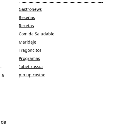
Gastronews
Reseñas
Recetas
Comida Saludable
Maridaje
Tragoncitos
Programas
,
1xbet russia
pin up casino
 a
y
o de