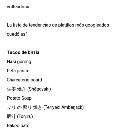
volteados».
La lista de tendencias de platillos más googleados
quedó así:
Tacos de birria
Nasi goreng
Feta pasta
Charcuterie board
生姜 焼き (Shōgayaki)
Potato Soup
ぶり の 照り 焼き (Teriyaki Amberjack)
豚汁 (Tonjiru)
Baked oats