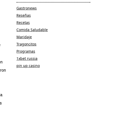
Gastronews
Reseñas
Recetas
Comida Saludable
Maridaje
Tragoncitos
r
Programas
1xbet russia
en
pin up casino
eron
a.
s