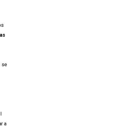
os
cas
e se
l
r a