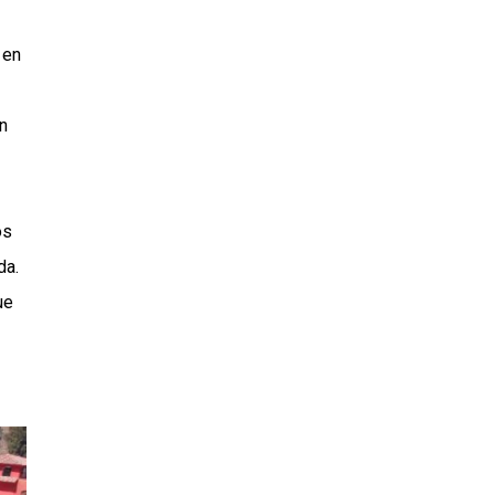
 en
n
os
da.
ue