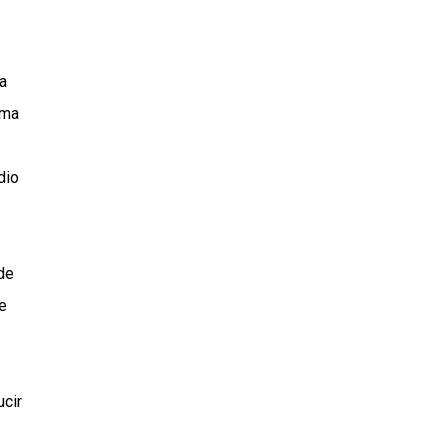
a
ima
dio
de
e
ucir