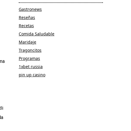
Gastronews
Reseñas
Recetas
Comida Saludable
Maridaje
Tragoncitos
Programas
una
1xbet russia
pin up casino
li
da