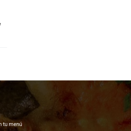
e
n tu menú