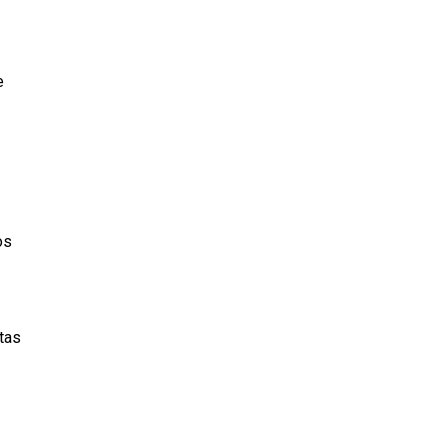
e
os
tas