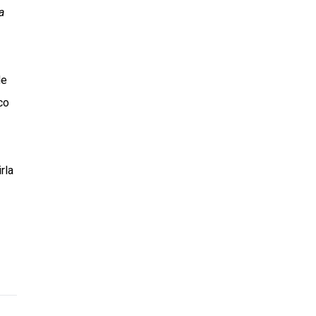
a
de
co
rla