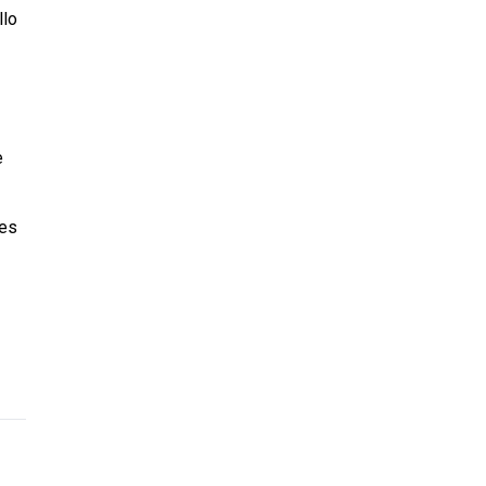
llo
e
des