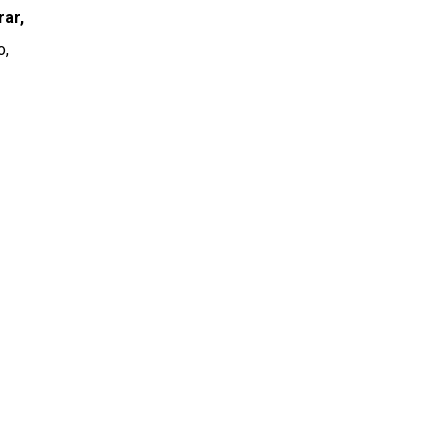
rar,
o,