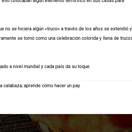
 ello colocaban algún elemento terrorífico en sus casas para
e no se hiciera algún «truco» a través de los años se extendió y
ramente se tornó como una celebración colorida y llena de truco
do a nivel mundial y cada país da su toque.
 la calabaza; aprende cómo hacer un pay