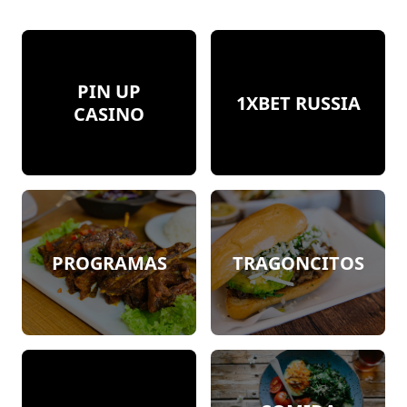
PIN UP
1XBET RUSSIA
CASINO
PROGRAMAS
TRAGONCITOS