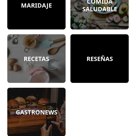
COMIDA
MARIDAJE
SALUDABLE
RECETAS
RESEÑAS
GASTRONEWS