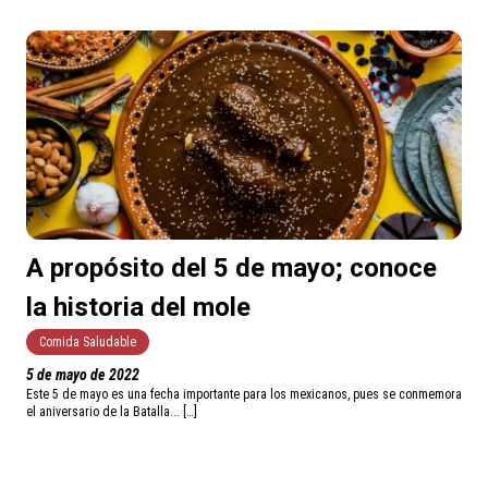
A propósito del 5 de mayo; conoce
la historia del mole
Comida Saludable
5 de mayo de 2022
Este 5 de mayo es una fecha importante para los mexicanos, pues se conmemora
el aniversario de la Batalla... […]