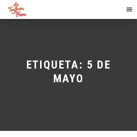
ETIQUETA:
5 DE
MAYO