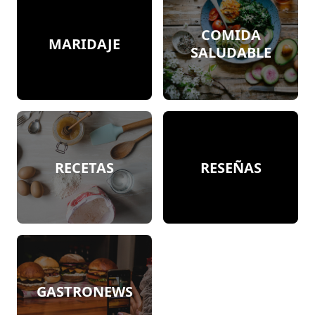
COMIDA
MARIDAJE
SALUDABLE
RECETAS
RESEÑAS
GASTRONEWS