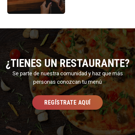
¿TIENES UN RESTAURANTE?
Se parte de nuestra comunidad y haz que más
personas conozcan tu menú
REGÍSTRATE AQUÍ