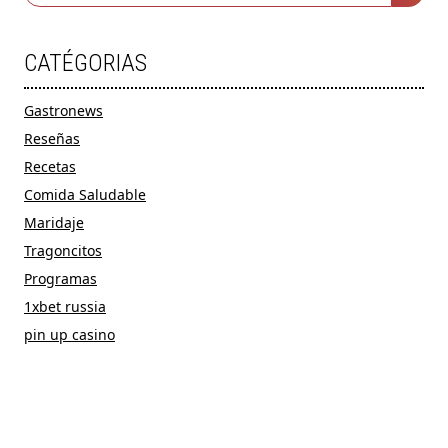
CATÉGORIAS
Gastronews
Reseñas
Recetas
Comida Saludable
Maridaje
Tragoncitos
Programas
1xbet russia
pin up casino