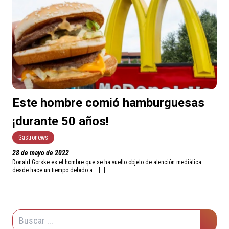
Este hombre comió hamburguesas
¡durante 50 años!
Gastronews
28 de mayo de 2022
Donald Gorske es el hombre que se ha vuelto objeto de atención mediática
desde hace un tiempo debido a... […]