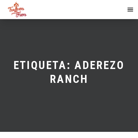
ETIQUETA:
ADEREZO
RANCH