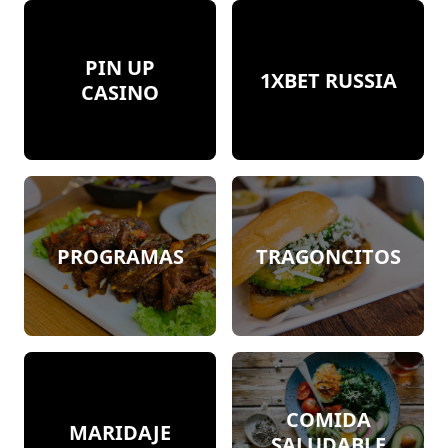
PIN UP
1XBET RUSSIA
CASINO
PROGRAMAS
TRAGONCITOS
COMIDA
MARIDAJE
SALUDABLE