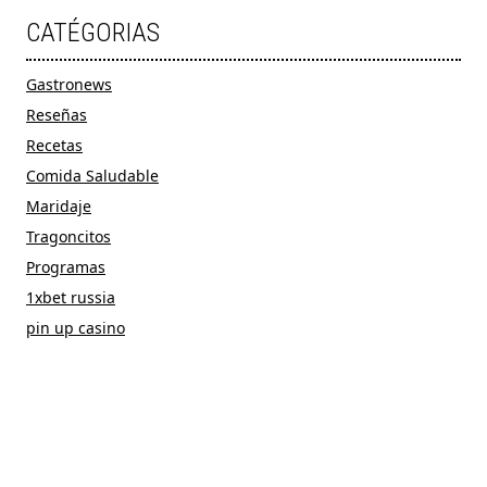
CATÉGORIAS
Gastronews
Reseñas
Recetas
Comida Saludable
Maridaje
Tragoncitos
Programas
1xbet russia
pin up casino