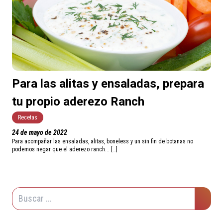
Para las alitas y ensaladas, prepara
tu propio aderezo Ranch
Recetas
24 de mayo de 2022
Para acompañar las ensaladas, alitas, boneless y un sin fin de botanas no
podemos negar que el aderezo ranch... […]