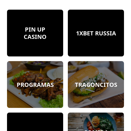
PIN UP
1XBET RUSSIA
CASINO
PROGRAMAS
TRAGONCITOS