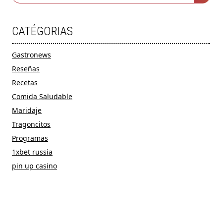
CATÉGORIAS
Gastronews
Reseñas
Recetas
Comida Saludable
Maridaje
Tragoncitos
Programas
1xbet russia
pin up casino