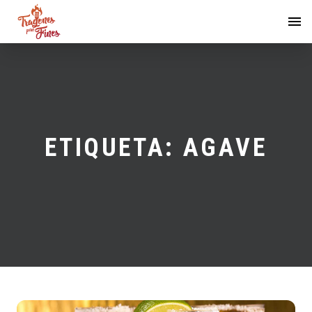
ETIQUETA:
AGAVE