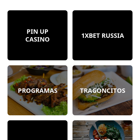
PIN UP
1XBET RUSSIA
CASINO
PROGRAMAS
TRAGONCITOS