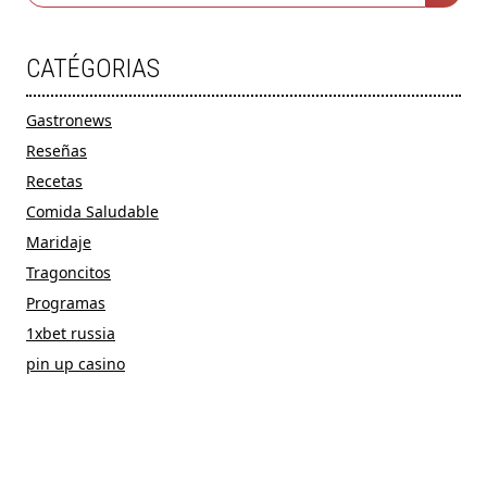
CATÉGORIAS
Gastronews
Reseñas
Recetas
Comida Saludable
Maridaje
Tragoncitos
Programas
1xbet russia
pin up casino