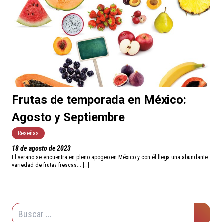
Frutas de temporada en México:
Agosto y Septiembre
Reseñas
18 de agosto de 2023
El verano se encuentra en pleno apogeo en México y con él llega una abundante
variedad de frutas frescas... […]