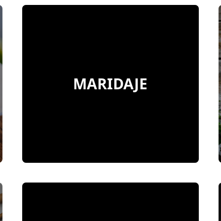
MARIDAJE