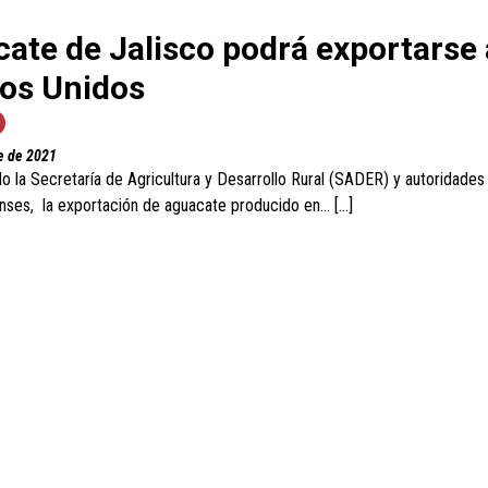
ate de Jalisco podrá exportarse 
os Unidos
e de 2021
o la Secretaría de Agricultura y Desarrollo Rural (SADER) y autoridades
ses, la exportación de aguacate producido en... […]