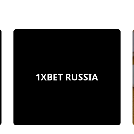
1XBET RUSSIA