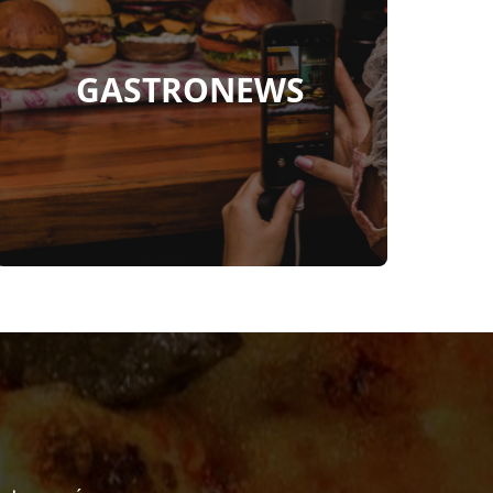
GASTRONEWS