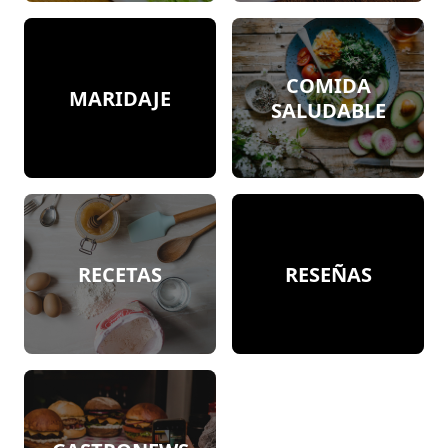
COMIDA
MARIDAJE
SALUDABLE
RECETAS
RESEÑAS