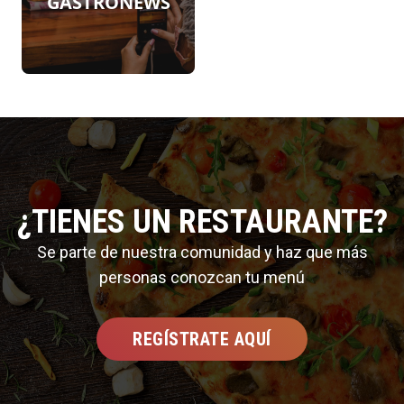
GASTRONEWS
¿TIENES UN RESTAURANTE?
Se parte de nuestra comunidad y haz que más
personas conozcan tu menú
REGÍSTRATE AQUÍ